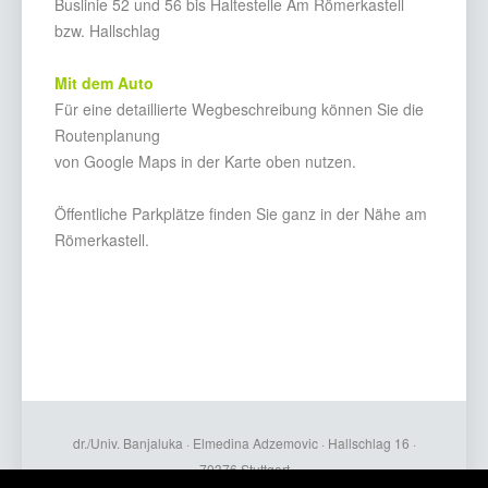
Buslinie 52 und 56 bis Haltestelle Am Römerkastell
bzw. Hallschlag
Mit dem Auto
Für eine detaillierte Wegbeschreibung können Sie die
Routenplanung
von Google Maps in der Karte oben nutzen.
Öffentliche Parkplätze finden Sie ganz in der Nähe am
Römerkastell.
dr./Univ. Banjaluka · Elmedina Adzemovic · Hallschlag 16 ·
70376 Stuttgart